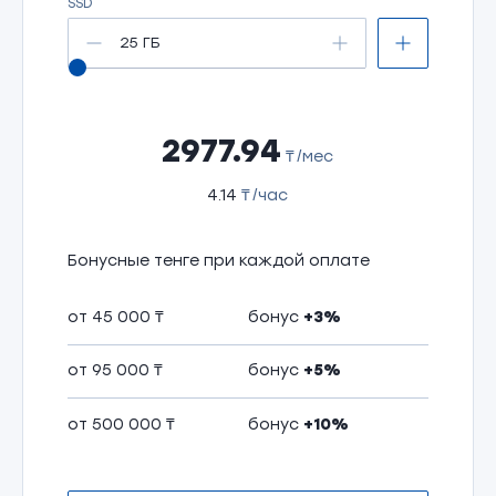
SSD
25 ГБ
2977.94
₸
/мес
4.14
₸
/час
Бонусные тенге при каждой оплате
от 45 000 ₸
бонус
+3%
от 95 000 ₸
бонус
+5%
от 500 000 ₸
бонус
+10%